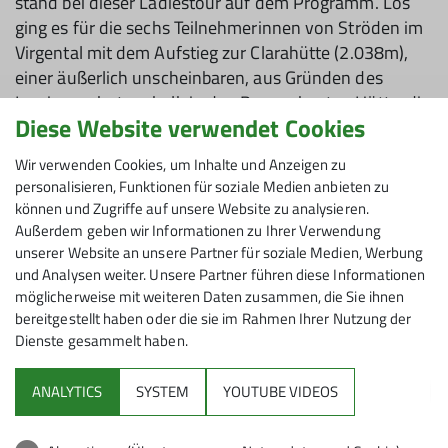
stand bei dieser Ladiestour auf dem Programm. Los
ging es für die sechs Teilnehmerinnen von Ströden im
Virgental mit dem Aufstieg zur Clarahütte (2.038m),
einer äußerlich unscheinbaren, aus Gründen des
Lawinenschutzes halb in den Berg gebauten Hütte, die
Diese Website verwendet Cookies
über die Islitzer Alm und vorbei an den
beeindruckenden Umbalfällen erreicht wurde. Nach
Wir verwenden Cookies, um Inhalte und Anzeigen zu
eine Pause ging es weiter Richtung Isel-Ursprung,
personalisieren, Funktionen für soziale Medien anbieten zu
immer im Blick die imposante Rötspitz (3.495m).
können und Zugriffe auf unsere Website zu analysieren.
Deren Besteigung allerdings war aufgrund der
Außerdem geben wir Informationen zu Ihrer Verwendung
fortgeschrittenen Zeit nicht vorgesehen, so dass man
unserer Website an unsere Partner für soziale Medien, Werbung
und Analysen weiter. Unsere Partner führen diese Informationen
vor dem Abendessen wieder rechtzeitig auf der Hütte
möglicherweise mit weiteren Daten zusammen, die Sie ihnen
zurück war.
bereitgestellt haben oder die sie im Rahmen Ihrer Nutzung der
Dienste gesammelt haben.
Am zweiten Tag ging es durch das Darbertal zur Neuen
Reichenberger Hütte (2.586 m). Trotz
Gewitterwarnung spielte das Wetter mit, und so
ANALYTICS
SYSTEM
YOUTUBE VIDEOS
konnte im Göslessee ein ausgiebiger Badestopp
eingelegt werden, wonach ein Teil der Gruppe noch