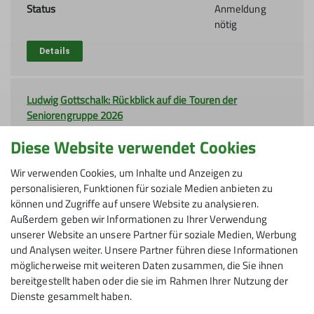
Status
Anmeldung
nötig
Details
Ludwig Gottschalk: Rückblick auf die Touren der
Seniorengruppe 2026
05.11.2026
Diese Website verwendet Cookies
Status
Bildervortrag
Wir verwenden Cookies, um Inhalte und Anzeigen zu
Details
personalisieren, Funktionen für soziale Medien anbieten zu
können und Zugriffe auf unsere Website zu analysieren.
Außerdem geben wir Informationen zu Ihrer Verwendung
Sektionsstammtisch
unserer Website an unsere Partner für soziale Medien, Werbung
20.11.2026
und Analysen weiter. Unsere Partner führen diese Informationen
möglicherweise mit weiteren Daten zusammen, die Sie ihnen
keine
bereitgestellt haben oder die sie im Rahmen Ihrer Nutzung der
Status
Anmeldung
Dienste gesammelt haben.
nötig