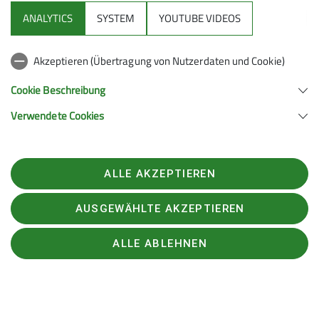
Details
ANALYTICS
SYSTEM
YOUTUBE VIDEOS
Akzeptieren (Übertragung von Nutzerdaten und Cookie)
Cookie Beschreibung
Werde jetzt Mitglied
Verwendete Cookies
Hier erfährst du welche Angebote wir für Mitglieder
haben und wie Du bei uns Mitglied wirst.
ALLE AKZEPTIEREN
Mitglied werden!
AUSGEWÄHLTE AKZEPTIEREN
ALLE ABLEHNEN