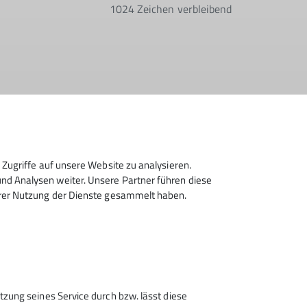
1024
Zeichen verbleibend
lektronisch gesichert und zum Zweck der
erzeit wiederrufen kann. *
Zugriffe auf unsere Website zu analysieren.
d Analysen weiter. Unsere Partner führen diese
Absenden
hrer Nutzung der Dienste gesammelt haben.
tzung seines Service durch bzw. lässt diese