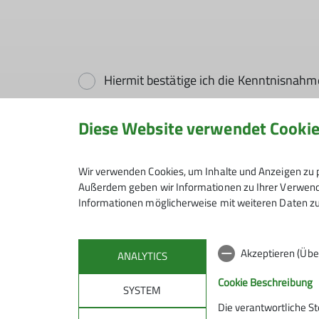
Hiermit bestätige ich die Kenntnisnahm
Diese Website verwendet Cooki
Hiermit erkläre ich mich einverstande
Kontaktaufnahme verarbeitet und genutz
Wir verwenden Cookies, um Inhalte und Anzeigen zu p
Mit (*) markierte Felder sind Pflichtfelder
Außerdem geben wir Informationen zu Ihrer Verwendu
Informationen möglicherweise mit weiteren Daten zu
Akzeptieren (Übe
ANALYTICS
Cookie Beschreibung
SYSTEM
Die verantwortliche S