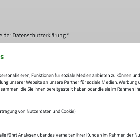
e der Datenschutzerklärung *
es
n, dass meine in das Kontaktformular eingegebenen Daten e
t werden. Mir ist bekannt, dass ich meine Einwilligung jed
ersonalisieren, Funktionen für soziale Medien anbieten zu können und 
ng unserer Website an unsere Partner für soziale Medien, Werbung un
sammen, die Sie ihnen bereitgestellt haben oder die sie im Rahmen I
rtragung von Nutzerdaten und Cookie)
telle führt Analysen über das Verhalten ihrer Kunden im Rahmen der Nu