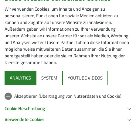
wir den Cima Tre Cannoni / 3 Kanonen (3276 m) noch
Wir verwenden Cookies, um Inhalte und Anzeigen zu
mit. Es ist nur ein kleiner Umweg, und wir stehen an
personalisieren, Funktionen für soziale Medien anbieten zu
einer 9 Tonnen schweren Kanone, die im Ersten
können und Zugriffe auf unsere Website zu analysieren.
Außerdem geben wir Informationen zu Ihrer Verwendung
Weltkrieg hier hochgezogen wurde. Auf Schildern wird
unserer Website an unsere Partner für soziale Medien, Werbung
eindrucksvoll aufgezeigt, wie (dumm) die Menschheit
und Analysen weiter. Unsere Partner führen diese Informationen
ist und was alles unternommen wird, um sich
möglicherweise mit weiteren Daten zusammen, die Sie ihnen
gegenseitig umzubringen.
bereitgestellt haben oder die sie im Rahmen Ihrer Nutzung der
Dienste gesammelt haben.
Die weitere Abfahrt Richtung Hütte ist ein Genuss, und
wir genießen bald unser Feierabendbier auf der
ANALYTICS
SYSTEM
YOUTUBE VIDEOS
Sonnenterrasse und haben unsere eben bestiegenen
Gipfel nochmals direkt vor Augen.
Akzeptieren (Übertragung von Nutzerdaten und Cookie)
Cookie Beschreibung
Verwendete Cookies