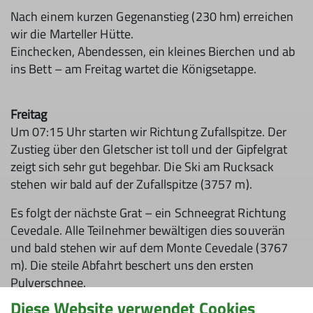
Nach einem kurzen Gegenanstieg (230 hm) erreichen
wir die Marteller Hütte.
Einchecken, Abendessen, ein kleines Bierchen und ab
ins Bett – am Freitag wartet die Königsetappe.
Freitag
Um 07:15 Uhr starten wir Richtung Zufallspitze. Der
Zustieg über den Gletscher ist toll und der Gipfelgrat
zeigt sich sehr gut begehbar. Die Ski am Rucksack
stehen wir bald auf der Zufallspitze (3757 m).
Es folgt der nächste Grat – ein Schneegrat Richtung
Cevedale. Alle Teilnehmer bewältigen dies souverän
und bald stehen wir auf dem Monte Cevedale (3767
m). Die steile Abfahrt beschert uns den ersten
Pulverschnee.
Diese Website verwendet Cookies
Da wir bereits mittags auf dem Gipfel waren, nehmen