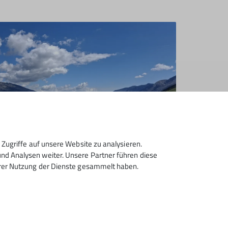
Zugriffe auf unsere Website zu analysieren.
d Analysen weiter. Unsere Partner führen diese
hrer Nutzung der Dienste gesammelt haben.
 auf den Neretva-River, der berühmt ist für
tionreiches“ Wildwasser. Am Nachmittag ging
en Pass in Richtung Tušila. Unterwegs waren
bar und mehrfach warnten Schilder vor