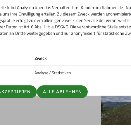
Minenfeldern entlang der Strecke. Auf de
telle führt Analysen über das Verhalten ihrer Kunden im Rahmen der Nu
- darunter aus Kalifornien, Schottlan
e uns ihre Einwilligung erteilen. Zu diesem Zweck werden anonymisiert
Abend gemütlich ausklingen.
sprofile erfolgt zu dem alleinigen Zweck, den Service der verantwortli
rer Daten ist Art. 6 Abs. 1 lit. a DSGVO. Die verantwortliche Stelle setz
aten an Dritte weitergegeben und nur anonymisiert für statistische Zw
Zweck
nnere in Richtung Montenegro. Die
Analyse / Statistiken
edeutend bessere Zeiten erlebt und fast
ür über 100 Kilometer schwierig, und nur
servierte schließlich typisch bosnische
AKZEPTIEREN
ALLE ABLEHNEN