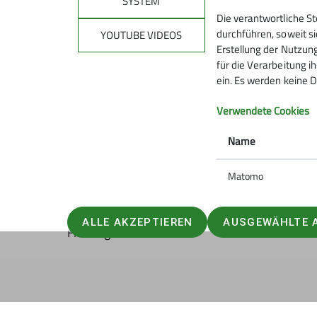
SYSTEM
Die verantwortliche S
durchführen, soweit si
YOUTUBE VIDEOS
Erstellung der Nutzung
für die Verarbeitung ih
ein. Es werden keine D
Verwendete Cookies
Name
Am nächsten Tag ging wieder weit ins Landesi
Matomo
Ortschaften entlang der Route hatten schon b
nichts war geöffnet. So war die Verpflegung f
ein kleiner Kiosk an einer einsamen Tankstelle 
ALLE AKZEPTIEREN
AUSGEWÄHLTE 
Fleischgerichte.