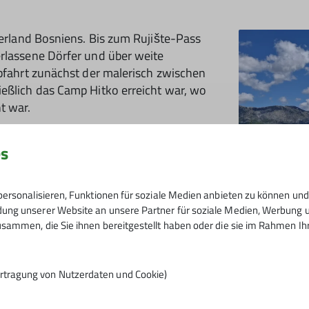
terland Bosniens. Bis zum Rujište-Pass
erlassene Dörfer und über weite
Abfahrt zunächst der malerisch zwischen
ießlich das Camp Hitko erreicht war, wo
t war.
es
ersonalisieren, Funktionen für soziale Medien anbieten zu können und 
ng unserer Website an unsere Partner für soziale Medien, Werbung un
sammen, die Sie ihnen bereitgestellt haben oder die sie im Rahmen I
Gleich nach dem Frühstück ging es daher
sein smaragdgrünes, glasklares und „ac
rtragung von Nutzerdaten und Cookie)
es wieder aufs Bike, hinauf zum nächst
die Spuren des Kriegs noch immer sicht