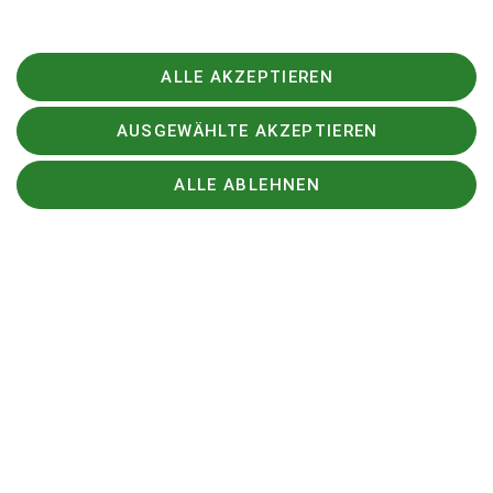
Anmeldeformular ->
Bouldercup 2023
ALLE AKZEPTIEREN
AUSGEWÄHLTE AKZEPTIEREN
Sektion
ALLE ABLEHNEN
DAV
Newsletter
Sektion Aichach des Deutschen Alpenvereins e.V.
Blumenthaler Straße 24
86551 Aichach
Telefon +4982513197
Kontakt