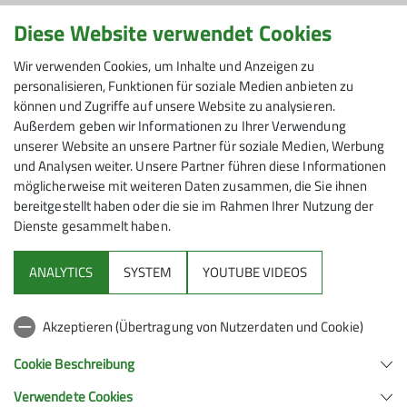
Anmeldung zum
Diese Website verwendet Cookies
Wir verwenden Cookies, um Inhalte und Anzeigen zu
Bouldercup 2023
personalisieren, Funktionen für soziale Medien anbieten zu
können und Zugriffe auf unsere Website zu analysieren.
Außerdem geben wir Informationen zu Ihrer Verwendung
unserer Website an unsere Partner für soziale Medien, Werbung
und Analysen weiter. Unsere Partner führen diese Informationen
25.04.2023
möglicherweise mit weiteren Daten zusammen, die Sie ihnen
Ab sofort ist die Anmeldung zum Bouldercup 2023
bereitgestellt haben oder die sie im Rahmen Ihrer Nutzung der
Dienste gesammelt haben.
möglich!
ANALYTICS
SYSTEM
YOUTUBE VIDEOS
19. Stadt- und Kreismeisterschaften im Bouldern
Akzeptieren (Übertragung von Nutzerdaten und Cookie)
Termin: 08.07.2023 ab 08:45 Uhr
Cookie Beschreibung
Ort: Kletteranlage DAV Sektion Aichach
Verwendete Cookies