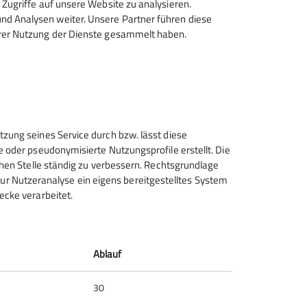
Zugriffe auf unsere Website zu analysieren.
dwestgrates den Abstieg zur Ludwigsburger
d Analysen weiter. Unsere Partner führen diese
einsame Leierstal zurück zum Ausgangspunkt
hrer Nutzung der Dienste gesammelt haben.
tzung seines Service durch bzw. lässt diese
e oder pseudonymisierte Nutzungsprofile erstellt. Die
chen Stelle ständig zu verbessern. Rechtsgrundlage
t zur Nutzeranalyse ein eigens bereitgestelltes System
ecke verarbeitet.
Ablauf
30