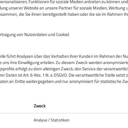
ersonalisieren, Funktionen für soziale Medien anbieten zu können und 
rast erfolgte über das anspruchsvolle Blockgelände des Sü
ng unserer Website an unsere Partner für soziale Medien, Werbung un
er noch gut genug um über das Lehnerjoch und durch das 
sammen, die Sie ihnen bereitgestellt haben oder die sie im Rahmen I
rtragung von Nutzerdaten und Cookie)
telle führt Analysen über das Verhalten ihrer Kunden im Rahmen der Nu
e uns ihre Einwilligung erteilen. Zu diesem Zweck werden anonymisiert
sprofile erfolgt zu dem alleinigen Zweck, den Service der verantwortli
rer Daten ist Art. 6 Abs. 1 lit. a DSGVO. Die verantwortliche Stelle setz
aten an Dritte weitergegeben und nur anonymisiert für statistische Zw
Zweck
Analyse / Statistiken