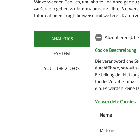
Wir verwenden Cookies, um Inhalte und Anzeigen zu p
Grieskogel (3.032m). Nach ausgiebiger Gipfel
Außerdem geben wir Informationen zu Ihrer Verwendu
Hütte (1.950m). Am letzten Tag war das Wett
Informationen möglicherweise mit weiteren Daten zu
abzusteigen.
Akzeptieren (Übe
ANALYTICS
Cookie Beschreibung
SYSTEM
Die verantwortliche S
durchführen, soweit si
YOUTUBE VIDEOS
Erstellung der Nutzung
für die Verarbeitung ih
ein. Es werden keine D
Verwendete Cookies
Name
Matomo