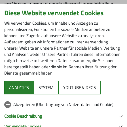
am Vortag, waren wir auch diesmal komplett allein
unterwegs.
Diese Website verwendet Cookies
Wir verwenden Cookies, um Inhalte und Anzeigen zu
personalisieren, Funktionen für soziale Medien anbieten zu
können und Zugriffe auf unsere Website zu analysieren.
Außerdem geben wir Informationen zu Ihrer Verwendung
unserer Website an unsere Partner für soziale Medien, Werbung
und Analysen weiter. Unsere Partner führen diese Informationen
möglicherweise mit weiteren Daten zusammen, die Sie ihnen
bereitgestellt haben oder die sie im Rahmen Ihrer Nutzung der
Dienste gesammelt haben.
ANALYTICS
SYSTEM
YOUTUBE VIDEOS
Akzeptieren (Übertragung von Nutzerdaten und Cookie)
Cookie Beschreibung
3. Tag: Zunächst stiegen wir zur Fuorcla Sura da Lavaz
(2.702m) auf, von wo uns der etwa 3,5 Kilometer
Verwendete Cookies