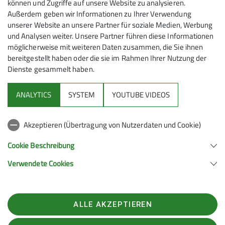
zu der sich die 15 Teilnehmer am Danzlparkplatz bei
können und Zugriffe auf unsere Website zu analysieren.
Habach - gelegen zwischen Murnau und Penzberg -
Außerdem geben wir Informationen zu Ihrer Verwendung
unserer Website an unsere Partner für soziale Medien, Werbung
einfanden. Durch den Wald ging es zunächst bergauf
und Analysen weiter. Unsere Partner führen diese Informationen
zur Aidlinger Höhe, wo sich ein großartiges
möglicherweise mit weiteren Daten zusammen, die Sie ihnen
Alpenpanorama bot. Der Weg führte aussichtsreich
bereitgestellt haben oder die sie im Rahmen Ihrer Nutzung der
über den langgestreckten Höhenrücken und
Dienste gesammelt haben.
schließlich hinunter nach Aidling. Von dort war bald
der Riegsee bei Murnau erreicht, an dessen Ufer erst
ANALYTICS
SYSTEM
YOUTUBE VIDEOS
mal eine Rast eingelegt wurde. Nicht weit war es dann
am Seeufer entlang bis zur Seestube mit schönem
Akzeptieren (Übertragung von Nutzerdaten und Cookie)
Biergarten, der bei mittlerweile herrlichem
Sonnenschein zur Einkehr einlud. Allerdings war bis
Cookie Beschreibung
dahin noch nicht einmal die Hälfte des Weges
Verwendete Cookies
bewältigt, sodass es anschließend ein bisschen flotter
weiterging. Zunächst aussichtsreich, dann durch Wald,
führte der Weg wieder zurück zum Parkplatz. Eine
„sanfte“ Wanderung, mit immerhin ca. 20 Kilometer
ALLE AKZEPTIEREN
Wegstrecke und 400 überwundenen Höhenmetern!