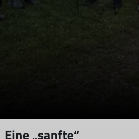
© DAV Aichach
Eine „sanfte“