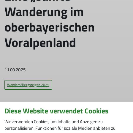
Wanderung im
oberbayerischen
Voralpenland
11.09.2025
Wandern/Bergsteigen 2025
Diese Website verwendet Cookies
Tourenleitung: Konrad Ziegler; Bericht: Anja Beck
Wir verwenden Cookies, um Inhalte und Anzeigen zu
Eine ausdrücklich „sanfte“ Wanderung war angesagt,
personalisieren, Funktionen für soziale Medien anbieten zu