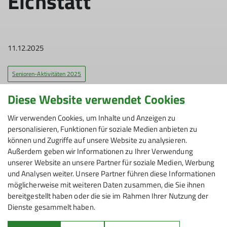
Eichstätt
11.12.2025
Senioren-Aktivitäten 2025
Diese Website verwendet Cookies
Wir verwenden Cookies, um Inhalte und Anzeigen zu
Tourenleitung und Bericht: Friedhelm Pauli
personalisieren, Funktionen für soziale Medien anbieten zu
können und Zugriffe auf unsere Website zu analysieren.
Diesmal waren es nur acht unserer Senioren, die sich
Außerdem geben wir Informationen zu Ihrer Verwendung
trotz Nebel und nasskaltem Wetter die Lust auf diese
unserer Website an unsere Partner für soziale Medien, Werbung
schöne Wanderung nicht nehmen lassen wollten. Der
und Analysen weiter. Unsere Partner führen diese Informationen
abwechslungsreiche - und bei gutem Wetter eigentlich
möglicherweise mit weiteren Daten zusammen, die Sie ihnen
aussichtsreiche Weg - führte unsere kleine Gruppe
bereitgestellt haben oder die sie im Rahmen Ihrer Nutzung der
Dienste gesammelt haben.
zunächst entlang der beiden Bergrücken oberhalb der
Bischofsstadt, vorbei an der Willibaldsburg und der