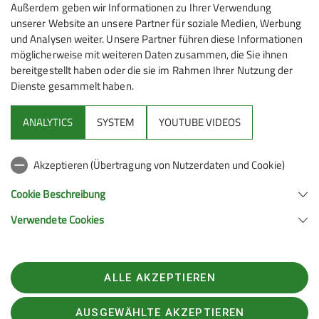
Außerdem geben wir Informationen zu Ihrer Verwendung
Nebelwetter angekommen, entschlossen wir uns
unserer Website an unsere Partner für soziale Medien, Werbung
zunächst zu einem eineinhalb-stündigen
und Analysen weiter. Unsere Partner führen diese Informationen
„Einkehrschwung“. Eine gute Entscheidung, denn auf
möglicherweise mit weiteren Daten zusammen, die Sie ihnen
dem Weiterweg zur Seekarlspitze (2.261m) lockerten
bereitgestellt haben oder die sie im Rahmen Ihrer Nutzung der
die Wolken auf, und es entwickelte sich eine grandiose
Dienste gesammelt haben.
Winterstimmung. Gut 1.300 Aufstiegs-Höhenmeter
waren bewältigt, als wir nach einer sonnigen Gipfelrast
ANALYTICS
SYSTEM
YOUTUBE VIDEOS
unsere Abfahrt entlang der Aufstiegsspur angingen,
um zum Tagesende letztendlich einen wohlverdienten,
Akzeptieren (Übertragung von Nutzerdaten und Cookie)
geselligen Hüttenabend zu verbringen.
Cookie Beschreibung
Der nächste Tag erfreute uns mit einer genialen
Verwendete Cookies
Morgenstimmung über dem Achensee, als wir uns auf
den Weg zur Rofanspitze (2.259m) machten, deren
Gipfel wir bei wahrem „Kaiserwetter“ erreichten. Die
ALLE AKZEPTIEREN
Abfahrt unterbrachen wir kurz, um – nach einem
entsprechenden Gegenanstieg - einen weiteren
AUSGEWÄHLTE AKZEPTIEREN