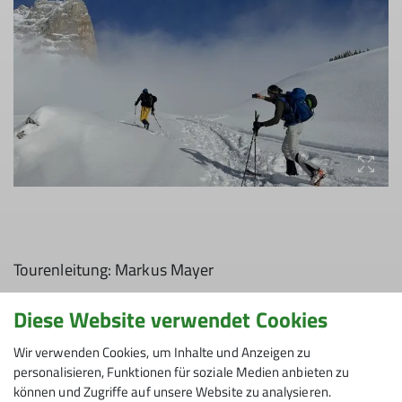
Tourenleitung: Markus Mayer
Bei dieser Skitour war die Erfurter Hütte (1.831m) im
Diese Website verwendet Cookies
Rofangebirge östlich des Achensees als Stützpunkt
geplant. Und so stiegen unsere zehn Teilnehmer von
Wir verwenden Cookies, um Inhalte und Anzeigen zu
Maurach aus die knapp 900 Höhenmeter über die
personalisieren, Funktionen für soziale Medien anbieten zu
können und Zugriffe auf unsere Website zu analysieren.
Freeride-Abfahrt zur Hütte hinauf. Dort, bei diesigem