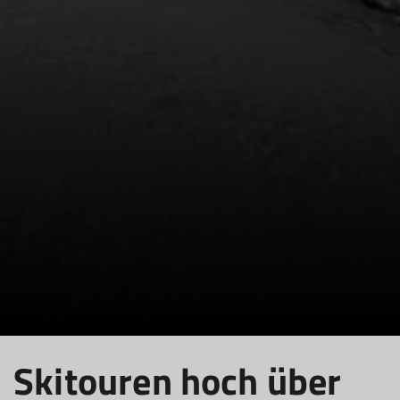
© DAV Aichach
© DAV Aichach
© DAV Aichach
Skitouren hoch über